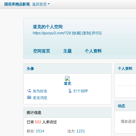
国语库精品影视
返回首页
道克的个人空间
https://guoyu3.com/?28
[收藏]
[复制]
[RSS]
空间首页
主题
个人资料
头像
个人资料
道克
加为好友
打个招呼
发送消息
动态
统计信息
现在还没
已有
522
人来访过
积分:
1514
法力:
1221